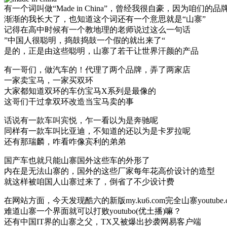
有一个词叫做“Made in China”，曾经我很自豪，因为咱们的
渐渐的我长大了，也知道这个词还有一个意思就是“山寨”
记得在高中时候有一个教地理的老师说过这么一句话
”中国人很聪明，捣鼓捣鼓一个假的就出来了“
是的，正是由这些聪明，山寨了若干让世界汗颜的产品
有一哥们，做汽车的！代理了两个品牌，弄了两家店
一家卖宝马，一家买双环
大家都知道双环的车仿宝马X系列是最像的
这哥们干过拿双环改造当宝马卖的事
话说有一款车叫宾悦，乍一看以为是奔驰呢
同样有一款车叫比亚迪，不知道的还以为是卡罗拉呢
还有那瑞麟，咋看咋像宾利的弟弟
国产车也就只能山寨国外这些车的外形了
内在是无法山寨的，国外的这些厂家每年花高价设计的造型
就这样被咱国人山寨过来了，倒省了不少设计费
在网站方面，今天发现酷六的新版my.ku6.com完全山寨youtube.
难道山寨一个界面就可以打败youtubo(优土播)嘛？
还有中国IT界的山寨之父，TX又被爆出抄袭网易客户端