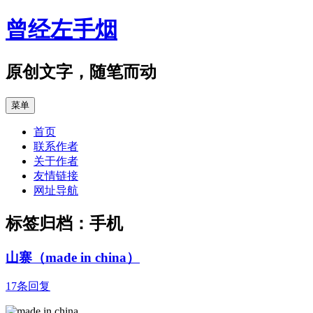
跳
曾经左手烟
至
正
文
原创文字，随笔而动
菜单
首页
联系作者
关于作者
友情链接
网址导航
标签归档：
手机
山寨（made in china）
17条回复