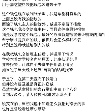
用手套这塑料袋把钱包装进袋子中
这个钱包现在放到袋子里，我是拿塑料袋拿的
上面是没有我的指纹的
而除了钱包主人的指纹外，贼说不定留了指纹
这个钱包我会交给班主任，而且这件事最好报警
我是没拿过这个钱包，最好的办法就是报警来证明我的清白
至于谁才是真正的贼，被抓后会怎么样我不管
特别是这种栽赃给别人的贼
在我把钱包交给班主任后，并说明了情况
学校本着对学校名声的原因，此事低调处理
并未报警，让贼自个去班主任那说明情况
如果过了当天晚上还没“自首”的话就报警
于是乎，在第二天宣布了我清白
但并没有提及谁是真正的窃贼
虽然大家从童鞋们的言行举止中猜了七八分
直到没多久，某人转校~此事才水落石出
说实在的，当初我也不知道怎么就想到指纹的事
也许是曾经看过摩尔摩斯