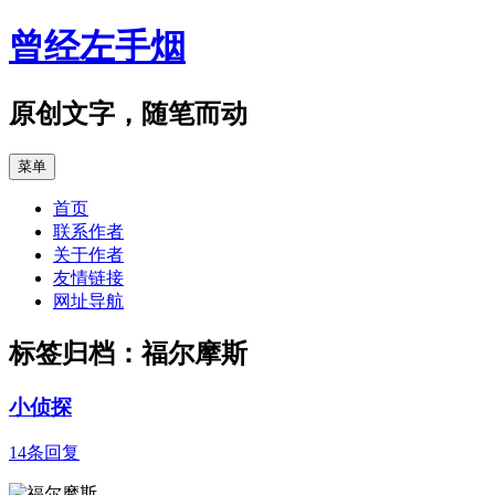
跳
曾经左手烟
至
正
文
原创文字，随笔而动
菜单
首页
联系作者
关于作者
友情链接
网址导航
标签归档：
福尔摩斯
小侦探
14条回复