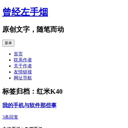
跳
曾经左手烟
至
正
文
原创文字，随笔而动
菜单
首页
联系作者
关于作者
友情链接
网址导航
标签归档：
红米K40
我的手机与软件那些事
3条回复