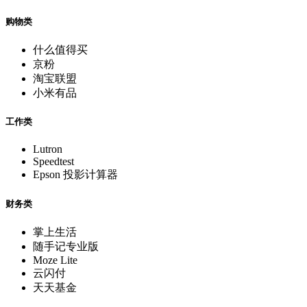
购物类
什么值得买
京粉
淘宝联盟
小米有品
工作类
Lutron
Speedtest
Epson 投影计算器
财务类
掌上生活
随手记专业版
Moze Lite
云闪付
天天基金