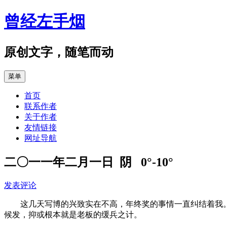
跳
曾经左手烟
至
正
文
原创文字，随笔而动
菜单
首页
联系作者
关于作者
友情链接
网址导航
二〇一一年二月一日 阴 0°-10°
发表评论
这几天写博的兴致实在不高，年终奖的事情一直纠结着我
候发，抑或根本就是老板的缓兵之计。