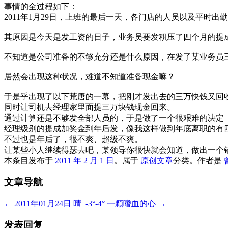
事情的全过程如下：
2011年1月29日，上班的最后一天，各门店的人员以及平时
其原因是今天是发工资的日子，业务员要发积压了四个月的提
不知道是公司准备的不够充分还是什么原因，在发了某业务员
居然会出现这种状况，难道不知道准备现金嘛？
于是乎出现了以下荒唐的一幕，把刚才发出去的三万快钱又回
同时让司机去经理家里面提三万块钱现金回来。
通过计算还是不够发全部人员的，于是做了一个很艰难的决定
经理级别的提成加奖金到年后发，像我这样做到年底离职的有
不过也是年后了，很不爽、超级不爽。
让某些小人继续得瑟去吧，某领导你很快就会知道，做出一个
本条目发布于
2011 年 2 月 1 日
。属于
原创文章
分类。
作者是
文章导航
←
2011年01月24日 晴 -3°-4°
一颗嗜血的心
→
发表回复