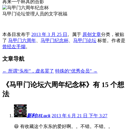
再来一个杯具的合影
马甲门论坛管理人员的文字祝福
本条目发布于
2013 年 3 月 25 日
。属于
原创文章
分类，被贴
了
马甲门六周年
、
马甲门纪念杯
、
马甲门论坛
标签。
作者是
曾经左手烟
。
文章导航
←
所谓“头衔”，虚名罢了
特殊的“优秀会员”
→
《
马甲门论坛六周年纪念杯
》有 15 个想
法
新利18Luck
2013 年 6 月 21 日 下午 3:27
😆 有收藏这个东东的爱好啊。。不错。不错。。