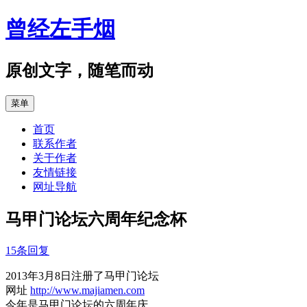
跳
曾经左手烟
至
正
文
原创文字，随笔而动
菜单
首页
联系作者
关于作者
友情链接
网址导航
马甲门论坛六周年纪念杯
15条回复
2013年3月8日注册了马甲门论坛
网址
http://www.majiamen.com
今年是马甲门论坛的六周年庆