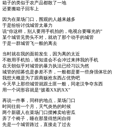
箱子的类似于农产品都散了一地
还要搬箱子回车上
因为在菜场门口，围观的人越来越多
于是纷纷讨伐城管太暴力
说“你这样，别人要用手机拍的，电视台要曝光的”
某个城管见势头不对，就劝了那个动手的城管
于是一群城管飞一般的离去
当时就在我的面前发生，因为离的太近
不敢用手机拍，谁知道会不会冲过来摔我的手机
在天朝似乎对城管的暴力执法已经习以为然
城管的招募也是参差不齐，一般都是要一些身强体壮的
我想大概是为了跟商贩抢东西占优势吧
今天早上那些城管就跟土匪一般，同老汉争夺东西
用一个词形容就是“披着XX的XX”
再说一件事，同样的地点，菜场门口
时间往前一个月，天气炎热的时候
两个新疆人在菜场门口摆摊卖哈密瓜
弄了个椅子，睡在那显得悠闲自得
先是一个城管路过，直接走了过去