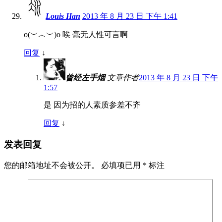
Louis Han
2013 年 8 月 23 日 下午 1:41
o(︶︿︶)o 唉 毫无人性可言啊
回复
↓
曾经左手烟
文章作者
2013 年 8 月 23 日 下午
1:57
是 因为招的人素质参差不齐
回复
↓
发表回复
您的邮箱地址不会被公开。
必填项已用
*
标注