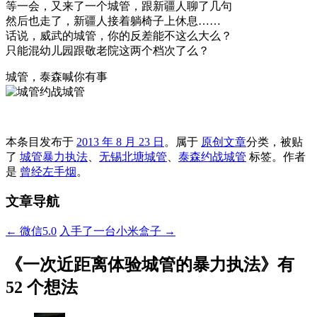
等一会，又来了一个城管，跟新疆人聊了几句
然后也走了，新疆人接着躺椅子上休息……
话说，威武的城管，你的反差能不这么大么？
只能混幼儿园跟敬老院这两个档次了么？
城管，泰森喊你有事
本条目发布于
2013 年 8 月 23 日
。属于
原创文章
分类，被贴
了
城管暴力执法
、
无锡北塘城管
、
泰森约战城管
标签。
作者
是
曾经左手烟
。
文章导航
←
微信5.0
入手了一台小米盒子
→
《
一次近距离体验城管的暴力执法
》有
52 个想法