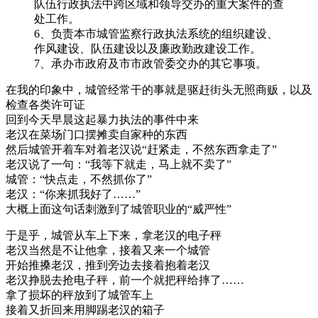
队伍行政执法中跨区域和领导交办的重大案件的查
处工作。
6、负责本市城管监察行政执法系统的组织建设、
作风建设、队伍建设以及廉政勤政建设工作。
7、承办市政府及市市政管委交办的其它事项。
在我的印象中，城管经常干的事就是驱赶街头无照商贩，以及
检查各类许可证
回到今天早晨这起暴力执法的事件中来
老汉在菜场门口摆摊卖自家种的东西
然后城管开着车对着老汉说“赶紧走，不然东西拿走了”
老汉说了一句：“我等下就走，马上就不卖了”
城管：“快点走，不然抓你了”
老汉：“你来抓我好了……”
大概上面这句话刺激到了城管职业的“威严性”
于是乎，城管从车上下来，拿老汉的电子秤
老汉当然是不让他拿，接着又来一个城管
开始推搡老汉，推到旁边去接着抱着老汉
老汉挣脱去抢电子秤，前一个就把秤给摔了……
拿了损坏的秤放到了城管车上
接着又折回来用脚踢老汉的箱子