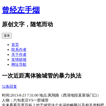
跳
曾经左手烟
至
正
文
原创文字，随笔而动
菜单
首页
联系作者
关于作者
友情链接
网址导航
一次近距离体验城管的暴力执法
52条回复
时间:2013-8-23 7:31:00 地点:凤翔路（西漳地段某菜场门口）
人物：六旬老汉VS一群城管
先来看看百度百科上对于城管这个名词的解释以及相关资料吧