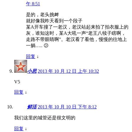
午 8:51
是的，老头挑衅
就好像我昨天看到一个段子
某A开车撞了一老汉，老汉站起来拍了拍衣服上的
灰，谁知这时，某A大吼一声“老王八犊子瞎啊，
走路不带眼睛啊”。老汉看了看他，慢慢的往地上
一躺….. 😕
回复
↓
小思
2013 年 10 月 12 日 上午 10:32
V5
回复
↓
鲜活
2013 年 10 月 10 日 下午 8:12
我们这里的城管还是很文明的
回复
↓