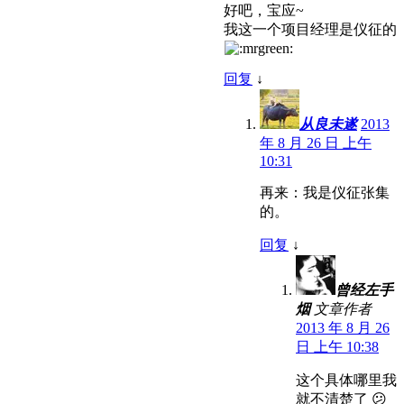
好吧，宝应~
我这一个项目经理是仪征的
回复
↓
从良未遂
2013
年 8 月 26 日 上午
10:31
再来：我是仪征张集
的。
回复
↓
曾经左手
烟
文章作者
2013 年 8 月 26
日 上午 10:38
这个具体哪里我
就不清楚了 😕