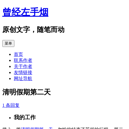
跳
曾经左手烟
至
正
文
原创文字，随笔而动
菜单
首页
联系作者
关于作者
友情链接
网址导航
清明假期第二天
1 条回复
我的工作