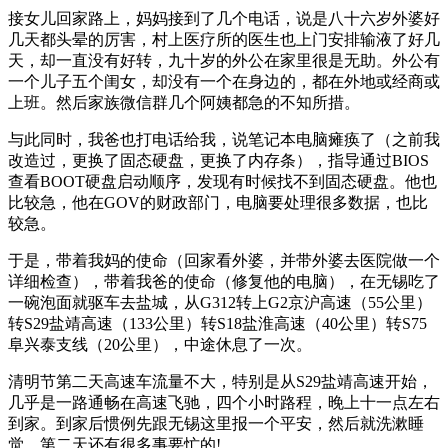
接女儿回家路上，妈妈接到了几个电话，说是八十六岁外婆好
几天都头晕的厉害，村上医疗所的医生也上门安排输液了好几
天，却一直没有好转，九十岁的外公在家里很是无助。外公有
一个儿子五个闺女，却没有一个在身边的，都在外地或经商或
上班。然后家族微信群几个阿姨都急的不知所措。
与此同时，我爸也打电话给我，说笔记本电脑瘫痪了（之前我
改造过，更换了固态硬盘，更换了内存条），指导通过BIOS
查看BOOT硬盘启动顺序，发现有时候找不到固态硬盘。他也
比较急，他在GOV的财政部门，电脑要处理很多数据，也比
较急。
于是，带着我妈的使命（回家看外婆，并带外婆去医院做一个
详细检查），带着我爸的使命（修复他的电脑），在无锡吃了
一碗泡面就驱车去盐城，从G312转上G2京沪高速（55公里）
转S29盐靖高速（133公里）转S18盐淮高速（40公里）转S75
阜兴泰支线（20公里），中途休息了一次。
清明节第二天高速车流量不大，特别是从S29盐靖高速开始，
几乎是一路通畅在高速飞驰，四个小时路程，晚上十一点左右
到家。到家后惯例先跟无锡这里报一个平安，然后就洗漱睡
觉，第二天还有很多事要忙的!