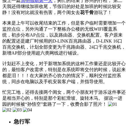
接上一篇
清明假期第一天
，匆忙的结束了苏州的行程， 第二
天我还得继续加班收尾，节假日的好处是加班的时候比较安
静！没有对比就没有伤害，两个闺女去
花千骨
游玩了！
本来是上午可以收尾结束的工作，但是客户临时需要增加一个
监控点位，另外沟通了一下整栋办公楼的无线WIFI覆盖系
统，初步分布AP点位，以及路由器、交换机配置。客户原来
的配置还是建厂时候用的D-LINK百兆路由器，D-LINK 16口
百兆交换机，计划全部变更为千兆路由器、24口千兆交换机，
新增AP部分使用超六类网线进行铺设。
计划赶不上变化，对于新增加系统的这种工作量还是比较开心
的，最怕客户改需求，特别是在系统即将交付的时候，说起来
都是泪！！！在大家的齐心协力的情况下，顺利交付监控系
统，同步在电脑以及手机安装客户端，并指导使用。
忙完工地，还得去接两个闺女，两个小朋友对于游乐这件事还
是相当开心的，特别是那个彩虹滑坡、旋转木马。 据说一进
园的时候被“孙悟空”套路了一下，收费合影了照片！
急行军