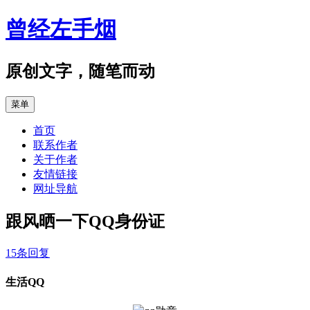
跳
曾经左手烟
至
正
文
原创文字，随笔而动
菜单
首页
联系作者
关于作者
友情链接
网址导航
跟风晒一下QQ身份证
15条回复
生活QQ