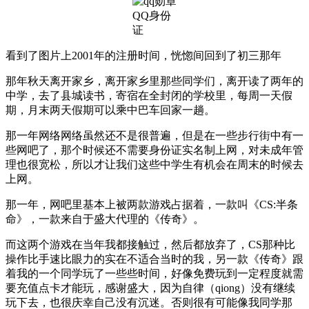
QQ身份
证
看到了图片上2001年的注册时间，恍惚间回到了初三那年
那年秋天离开家乡，离开家乡里那些同学们，离开读了两年的
中学，去了县城读书，寄宿在全封闭的学校里，每周一天假
期，月末两天假期可以乘中巴车回家一趟。
那一年网络网络虽然还不是很普遍，但是在一些步行街中有一
些网吧了，那个时候还不需要身份证实名制上网，对未成年管
理也很宽松，所以才让我们这些中学生有机会在周末的时候去
上网。
那一年，网吧里基本上被两款游戏占据着，一款叫《CS:半条
命》，一款来自于盛大代理的《传奇》。
而这两个游戏在当年我都接触过，然后都放弃了，CS那种比
操作比手速比眼力的实在不适合当时的我，另一款《传奇》跟
着我的一个同学玩了一些些时间，好像免费玩到一定程度就需
要充值点卡才能玩，感谢盛大，因为自律（qiong）没有继续
玩下去，也很庆幸自己没有沉迷。否则很有可能像我同学那