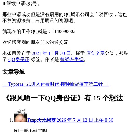
IP继续申请QQ号。
那些申请成功但是没有启用的QQ腾讯公司会自动回收，这也
不算资源浪费，占用腾讯的资源吧。
我现在的工作QQ就是：1140090002
欢迎博客圈的朋友们来沟通交流
本条目发布于
2021 年 11 月 30 日
。属于
原创文章
分类，被贴
了
QQ身份证
标签。
作者是
曾经左手烟
。
文章导航
←
Typora正式进入付费时代
接种新冠疫苗第二针
→
《
跟风晒一下QQ身份证
》有 15 个想法
Ttzip天天绿软
2026 年 7 月 12 日 上午 8:56
图片看不到了啊