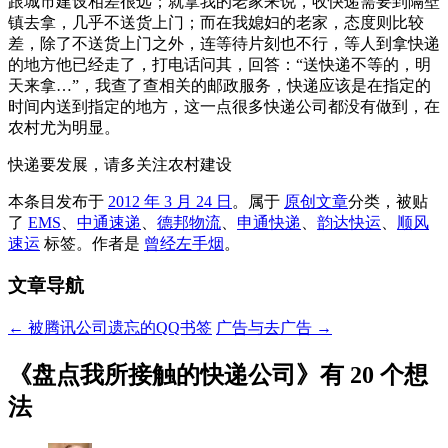
跟城市建设相差很远；就拿我的老家来说，收快递需要到隔壁
镇去拿，几乎不送货上门；而在我媳妇的老家，态度则比较
差，除了不送货上门之外，连等待片刻也不行，等人到拿快递
的地方他已经走了，打电话问其，回答：“送快递不等的，明
天来拿…”，我查了查相关的邮政服务，快递应该是在指定的
时间内送到指定的地方，这一点很多快递公司都没有做到，在
农村尤为明显。
快递要发展，请多关注农村建设
本条目发布于
2012 年 3 月 24 日
。属于
原创文章
分类，被贴
了
EMS
、
中通速递
、
德邦物流
、
申通快递
、
韵达快运
、
顺风
速运
标签。
作者是
曾经左手烟
。
文章导航
←
被腾讯公司遗忘的QQ书签
广告与去广告
→
《
盘点我所接触的快递公司
》有 20 个想
法