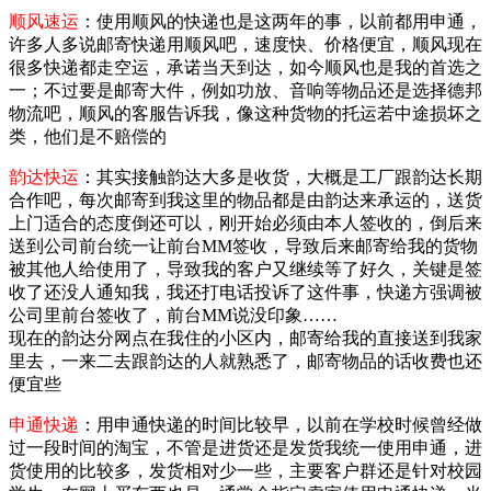
顺风速运
：使用顺风的快递也是这两年的事，以前都用申通，
许多人多说邮寄快递用顺风吧，速度快、价格便宜，顺风现在
很多快递都走空运，承诺当天到达，如今顺风也是我的首选之
一；不过要是邮寄大件，例如功放、音响等物品还是选择德邦
物流吧，顺风的客服告诉我，像这种货物的托运若中途损坏之
类，他们是不赔偿的
韵达快运
：其实接触韵达大多是收货，大概是工厂跟韵达长期
合作吧，每次邮寄到我这里的物品都是由韵达来承运的，送货
上门适合的态度倒还可以，刚开始必须由本人签收的，倒后来
送到公司前台统一让前台MM签收，导致后来邮寄给我的货物
被其他人给使用了，导致我的客户又继续等了好久，关键是签
收了还没人通知我，我还打电话投诉了这件事，快递方强调被
公司里前台签收了，前台MM说没印象……
现在的韵达分网点在我住的小区内，邮寄给我的直接送到我家
里去，一来二去跟韵达的人就熟悉了，邮寄物品的话收费也还
便宜些
申通快递
：用申通快递的时间比较早，以前在学校时候曾经做
过一段时间的淘宝，不管是进货还是发货我统一使用申通，进
货使用的比较多，发货相对少一些，主要客户群还是针对校园