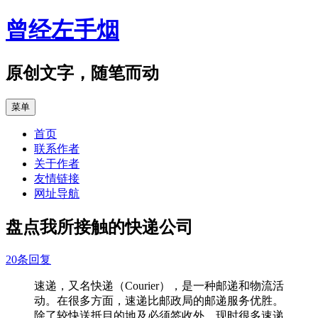
跳
曾经左手烟
至
正
文
原创文字，随笔而动
菜单
首页
联系作者
关于作者
友情链接
网址导航
盘点我所接触的快递公司
20条回复
速递，又名快递（Courier），是一种邮递和物流活
动。在很多方面，速递比邮政局的邮递服务优胜。
除了较快送抵目的地及必须签收外，现时很多速递