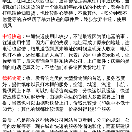
学生，在网上买东西也是，通常会指定卖家使用申通快递，当
初我们片区送货的是一个跟我们年纪相仿的小伙子，都会提前
打电话通知取货，也比较耐心等待，不像其他一些5分钟都不
愿意等的;在经历了暴力快递的事件后，逐步放弃申通，使用
顺风
中通快递
：中通快递使用比较少，不过最近因为某电器的事，
往返使用中通；因为厂家的失误，地址写成了原来的地址，连
电话也留错，结果送货到原来地址的时候发现无人收获，电话
也打不通，还没那里的人骂了。代表厂家向中通表示歉意，让
你受累了，后来查询单号联系快递公司，上门取件；庆幸的是
我的电话还算及时，不然他们准备退回发货地址了
德邦物流
：收、发音响之类的大型货物我的首选，服务态度
好，提供纸箱以及打木框的服务，空运、城运、汽运、卡航，
提供网上下单，可以打电话咨询运费；分快运以及慢运，快递
费应该是50元起步价，由德邦承运的货物大多数需要上门自
提，当然也可以由德邦送货上门，价钱比较贵（印象中不低于
50元）；其他的我都比较满意，价格对得起那个服务
最后，总是能在这些快递公司网站首页看到，公司的规划、公
司的发展等等，现在城市快递的服务逐渐饱和化，而基层建设