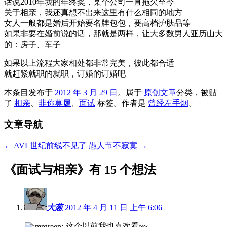
话说2010年我的年终奖，某个公司一直拖欠至今
关于相亲，我还真想不出来这里有什么相同的地方
女人一般都是婚后开始要名牌包包，要高档护肤品等
如果非要在婚前说的话，那就是两样，让大多数男人亚历山大
的：房子、车子
如果以上流程大家相处都非常完美，彼此都合适
就赶紧就职的就职，订婚的订婚吧
本条目发布于
2012 年 3 月 29 日
。属于
原创文章
分类，被贴
了
相亲
、
非你莫属
、
面试
标签。
作者是
曾经左手烟
。
文章导航
←
AVL世纪前线不见了
愚人节不寂寞
→
《
面试与相亲
》有 15 个想法
大葱
2012 年 4 月 11 日 上午 6:06
这个以前我也喜欢看~~