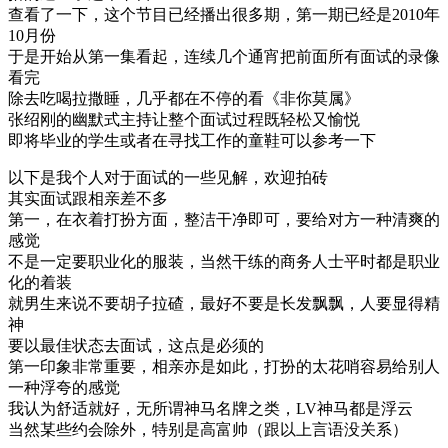
查看了一下，这个节目已经播出很多期，第一期已经是2010年
10月份
于是开始从第一集看起，连续几个通宵把前面所有面试的录像
看完
除去吃喝拉撒睡，几乎都在不停的看《非你莫属》
张绍刚的幽默式主持让整个面试过程既轻松又愉悦
即将毕业的学生或者在寻找工作的童鞋可以参考一下
以下是我个人对于面试的一些见解，欢迎拍砖
其实面试跟相亲差不多
第一，在衣着打扮方面，整洁干净即可，要给对方一种清爽的
感觉
不是一定要职业化的服装，当然干练的商务人士平时都是职业
化的着装
就男生来说不要胡子拉碴，最好不要是长发飘飘，人要显得精
神
要以最佳状态去面试，这点是必须的
第一印象非常重要，相亲亦是如此，打扮的太花哨容易给别人
一种浮夸的感觉
我认为舒适就好，无所谓神马名牌之类，LV神马都是浮云
当然某些约会除外，特别是高富帅（跟以上言语没关系）