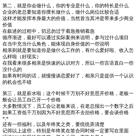
第二，就是你会做什么，你的专业是什么，你的特长是什么
企业的老总要知道你擅长做什么，做什么岗位比较合适
这样才能发挥本身最大的价值，当然首当其冲是带来多少商业
价值
在叙述的过程中，切忌勿过于着急推销着急
循序渐进，最好可以通过实际案例来说明，参与过什么项目
在当中充当什么角色，能体现自身价值的一些说明
相亲则就是要知道你是做什么工作的，有什么爱好啦、收入怎
么样啦（好现实）
在我看来很多相亲是快速的认识对方，所以一些言语直白一些
没什么的
如果有时间的话，就慢慢谈恋爱好了，相亲只是提供一个认识
的机会也不错
第三，就是薪水啦；这个时候千万别不好意思开价格，老板一
般会让员工自己开一个价格
大多数情况下，员工会让老板来说，在老总报出一个数字之后
如果工资低千万别因为不好意思而不去抬价格，要会谈价格
*.*
还有一些福利，以及年终奖之类，要统统弄清楚
记得以上这些，特别是年终奖在签合同时候一定要写在里面