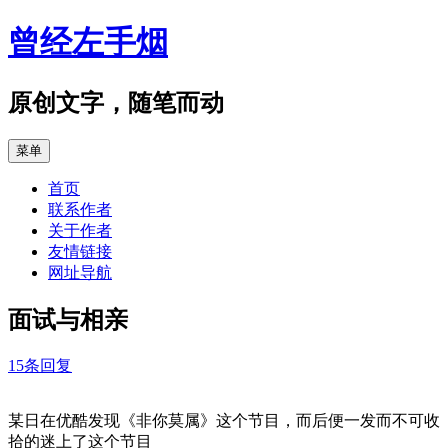
跳
曾经左手烟
至
正
文
原创文字，随笔而动
菜单
首页
联系作者
关于作者
友情链接
网址导航
面试与相亲
15条回复
某日在优酷发现《非你莫属》这个节目，而后便一发而不可收
拾的迷上了这个节目