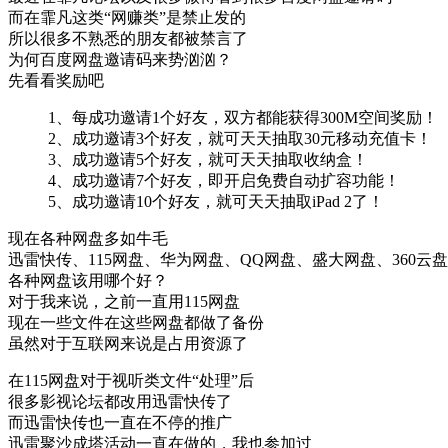
而在霏凡这类“网赚类”是禁止发的
所以很多不熟悉的朋友都被禁言了
为何百度网盘邀请码来势汹汹？
先看看奖励吧
1、每成功邀请1个好友，双方都能获得300M空间奖励！
2、成功邀请3个好友，就可天天抽取30元移动充值卡！
3、成功邀请5个好友，就可天天抽取收纳盒！
4、成功邀请7个好友，即开启免费自动扩容功能！
5、成功邀请10个好友，就可天天抽取iPad 2了！
现在各种网盘多如牛毛
迅雷快传、115网盘、华为网盘、QQ网盘、盛大网盘、360云盘
各种网盘该用哪个好？
对于我来说，之前一直用115网盘
现在一些文件在这些网盘都做了备份
虽然对于互联网来说是占用资源了
在115网盘对于视听类文件“处理”后
很多影视论坛都改用迅雷快传了
而迅雷快传也一直在不停的推广
迅雷聚沙成塔活动一直在做的，我也参加过