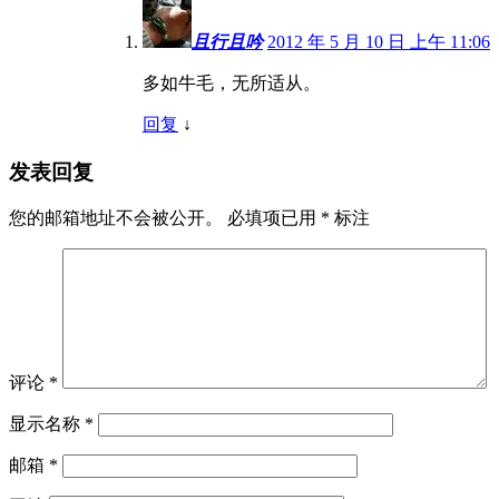
且行且吟
2012 年 5 月 10 日 上午 11:06
多如牛毛，无所适从。
回复
↓
发表回复
您的邮箱地址不会被公开。
必填项已用
*
标注
评论
*
显示名称
*
邮箱
*