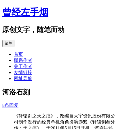
跳
曾经左手烟
至
正
文
原创文字，随笔而动
菜单
首页
联系作者
关于作者
友情链接
网址导航
河洛石刻
8条回复
《轩辕剑之天之痕》，改编自大宇资讯股份有限公
司制作发行的经典单机角色扮演游戏《轩辕剑叁外
传：天之痕》，于2011年5月15日开机。该剧讲述