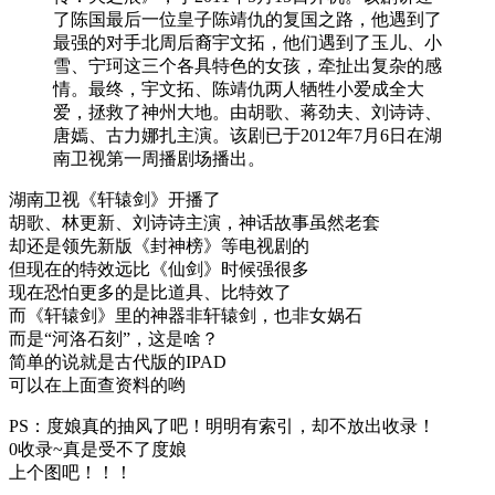
了陈国最后一位皇子陈靖仇的复国之路，他遇到了
最强的对手北周后裔宇文拓，他们遇到了玉儿、小
雪、宁珂这三个各具特色的女孩，牵扯出复杂的感
情。最终，宇文拓、陈靖仇两人牺牲小爱成全大
爱，拯救了神州大地。由胡歌、蒋劲夫、刘诗诗、
唐嫣、古力娜扎主演。该剧已于2012年7月6日在湖
南卫视第一周播剧场播出。
湖南卫视《轩辕剑》开播了
胡歌、林更新、刘诗诗主演，神话故事虽然老套
却还是领先新版《封神榜》等电视剧的
但现在的特效远比《仙剑》时候强很多
现在恐怕更多的是比道具、比特效了
而《轩辕剑》里的神器非轩辕剑，也非女娲石
而是“河洛石刻”，这是啥？
简单的说就是古代版的IPAD
可以在上面查资料的哟
PS：度娘真的抽风了吧！明明有索引，却不放出收录！
0收录~真是受不了度娘
上个图吧！！！