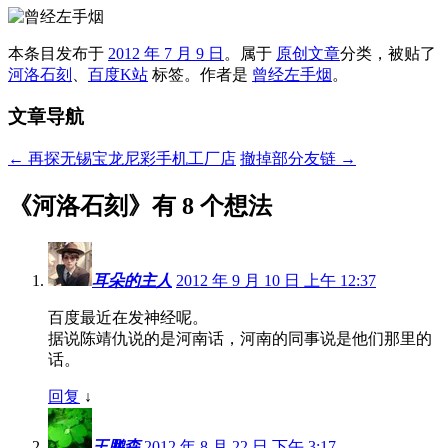
本条目发布于
2012 年 7 月 9 日
。属于
原创文章
分类，被贴了
河洛石刻
、
百度K站
标签。
作者是
曾经左手烟
。
文章导航
←
再探无锡宝龙尼彩手机工厂店
撤掉部分友链
→
《
河洛石刻
》有 8 个想法
耳朵的主人
2012 年 9 月 10 日 上午 12:37
百度最近在发神经呢。
据说陈靖仇说的是河南话，河南的同事说是他们那里的
话。
回复
↓
王鹏森
2012 年 8 月 22 日 下午 3:17