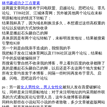
林书豪成功之三点要素
这两篇文章同步发布于闪电联盟、启越论坛、思吧论坛、霏凡
论坛、TT86社区、江城体育网；另外被其他两个论坛在未标
明原帖地址的情况下转帖了；
结果我杯具了，因为域名刚换没多久，本想通过这些高权重的
论坛以反链的方式加快收录
结果是搬起石头砸自己的脚
具体原因是有两个论坛转帖了，未标明首发地址，结果被搜索
引擎给K掉
另一个则是由我亲手造成的，我恨我的手
我把帖子发在江城体育网以及TT86社区这两个论坛，结果帖
子中的反链被编辑掉了
而搜索引擎自然不收录我的博客，早上看到百度的收录都降了
真的是搬起石头砸自己的脚，以后还是不去这两个地方发帖了
所有文章均首发于本博客，间隔一些时间再发布于霏凡、启
越、闪电、思吧这四个论坛
ps：另一篇
女人男性化，男人女性化
被别人发在吾爱破解论
坛，同样是未注明原帖地址；对于未注明地址的均采用邮件联
系的方式通知其论坛管理人员，这年头做博客容易嘛
同样向那些在小说站写小说的作者致敬，多少文章被盗版网站