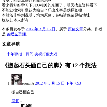
转载，那是直接的利益关系啊
看来得好好学习下SEO相关的东西了，明天找点资料看下
不能让搜索引擎认为咱自个码出来字是伪原创撒
本站若非特别说明，均为原创，转帖请保留原帖地址
版权归本人所有
本条目发布于
2012 年 3 月 15 日
。属于
原创文章
分类。
作者
是
曾经左手烟
。
文章导航
←
十年弹指一挥间
央视打假大戏
→
《
搬起石头砸自己的脚
》有 12 个想法
zaannie
2012 年 3 月 15 日 下午 7:53
搬自己砸自己
回复
↓