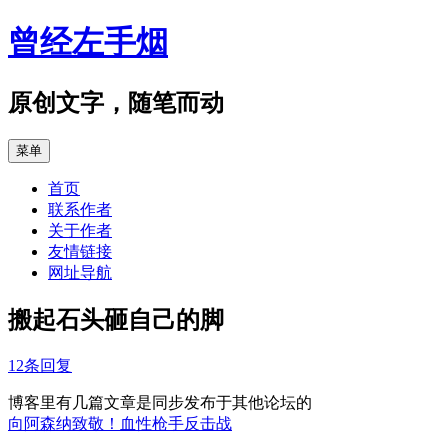
跳
曾经左手烟
至
正
文
原创文字，随笔而动
菜单
首页
联系作者
关于作者
友情链接
网址导航
搬起石头砸自己的脚
12条回复
博客里有几篇文章是同步发布于其他论坛的
向阿森纳致敬！血性枪手反击战