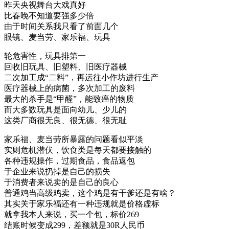
昨天央视舞台大戏真好
比春晚不知道要强多少倍
由于时间关系我只看了前面几个
眼镜、麦当劳、家乐福、玩具
轮危害性，玩具排第一
回收旧玩具、旧塑料、旧医疗器械
二次加工成“二料”，再运往小作坊进行生产
医疗器械上的病菌，多次加工的废料
最大的杀手是“甲醛”，能致癌的物质
而大多数玩具是面向幼儿、少儿的
这类厂商很无良、很无德、很无耻
家乐福、麦当劳所暴露的问题看似平淡
实则危机潜伏，饮食类是每天都要接触的
各种违规操作，过期食品，食品返包
于企业来说扔掉是自己的损失
于消费者来说卖的是自己的良心
普通鸡当高级鸡卖，这个鸡是有干爹还是有啥？
其实关于家乐福还有一种违规就是价格虚标
就拿我本人来说，买一个包，标价269
结账时候变成299，差额就是30R人民币