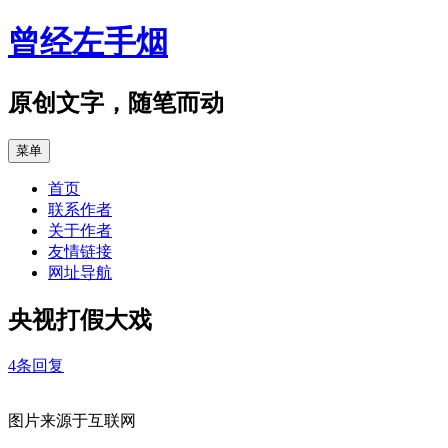
跳
曾经左手烟
至
正
文
原创文字，随笔而动
菜单
首页
联系作者
关于作者
友情链接
网址导航
央视打假大戏
4条回复
图片来源于互联网