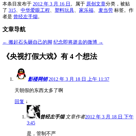
本条目发布于
2012 年 3 月 16 日
。属于
原创文章
分类，被贴
了
315
、
中华爱眼工程
、
塑料玩具
、
家乐福
、
麦当劳
标签。
作
者是
曾经左手烟
。
文章导航
←
搬起石头砸自己的脚
纪念即将逝去的微博
→
《
央视打假大戏
》有 4 个想法
影楼网销
2012 年 3 月 18 日 上午 11:37
天朝假的东西太多了啊
回复
↓
曾经左手烟
文章作者
2012 年 3 月 18 日 下午
3:45
是，管制不严