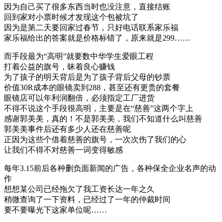
因为自己买了很多东西当时也没注意，直接结账
回到家对小票时候才发现这个包被坑了
因为是第二天要回家过春节，只好电话联系家乐福
家乐福给出的答案就是价格标错了，原来就是299……
而手段最为“高明”就要数中华学生爱眼工程
打着公益的旗号，昧着良心赚钱
为了孩子的明天背后是为了孩子背后父母的钞票
价值30R成本的眼镜卖到288，甚至还有更贵的套餐
眼镜店可以年利润翻倍，必须指定工厂进货
不得不说这个手段很高明，主要是在“慈善”这两个字上
感谢郭美美，真的！不是郭美美，我们不知道什么叫慈善
郭美美事件后还有多少人还在慈善呢
正因为这些个借着慈善的旗号，一次次伤了我们的心
让我们不得不对慈善一词变得敏感
每年3.15前后各种删负面新闻的广告，各种保全企业名声的动
作
想想某公司已经拖欠了我工资长达一年之久
稍微查询了一下资料，已经过了一年的仲裁时间
要不要曝光下这家单位呢……